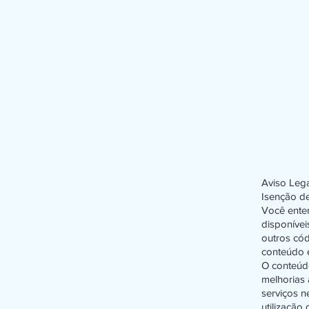
Aviso Lega
Isenção de
Você ente
disponívei
outros có
conteúdo é
O conteúdo
melhorias
serviços n
utilização