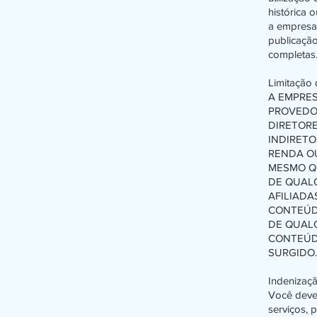
histórica 
a empresa 
publicação
completas
Limitação 
A EMPRES
PROVEDO
DIRETORE
INDIRETO
RENDA OU
MESMO QU
DE QUALQ
AFILIADA
CONTEÚDO
DE QUALQ
CONTEÚD
SURGIDO.
Indenizaçã
Você dever
serviços, 