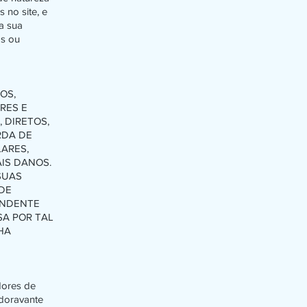
 no site, e
a sua
as ou
OS,
RES E
 DIRETOS,
RDA DE
LARES,
IS DANOS.
SUAS
 DE
ENDENTE
SA POR TAL
HA
dores de
(doravante