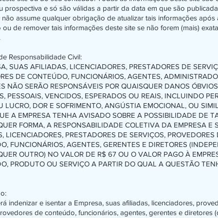
ou prospectiva e só são válidas a partir da data em que são publicadas
não assume qualquer obrigação de atualizar tais informações após 
 ou de remover tais informações deste site se não forem (mais) exat
.
de Responsabilidade Civil:
A, SUAS AFILIADAS, LICENCIADORES, PRESTADORES DE SERVIÇ
RES DE CONTEÚDO, FUNCIONÁRIOS, AGENTES, ADMINISTRADO
S NÃO SERÃO RESPONSÁVEIS POR QUAISQUER DANOS ÓBVIOS,
S, PESSOAIS, VENCIDOS, ESPERADOS OU REAIS, INCLUINDO PE
 LUCRO, DOR E SOFRIMENTO, ANGÚSTIA EMOCIONAL, OU SIMI
E A EMPRESA TENHA AVISADO SOBRE A POSSIBILIDADE DE TA
UER FORMA, A RESPONSABILIDADE COLETIVA DA EMPRESA E 
S, LICENCIADORES, PRESTADORES DE SERVIÇOS, PROVEDORES
, FUNCIONÁRIOS, AGENTES, GERENTES E DIRETORES (INDEP
UER OUTRO) NO VALOR DE R$ 67 OU O VALOR PAGO À EMPRE
O, PRODUTO OU SERVIÇO A PARTIR DO QUAL A QUESTÃO TEN
o:
á indenizar e isentar a Empresa, suas afiliadas, licenciadores, prove
provedores de conteúdo, funcionários, agentes, gerentes e diretores 