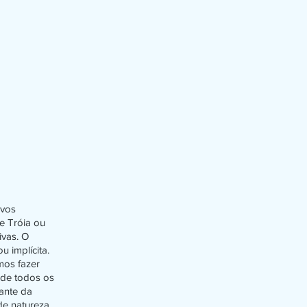
ivos
de Tróia ou
ivas. O
u implícita.
mos fazer
 de todos os
ante da
de natureza