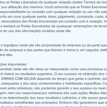
os as Partes Liberadas) de qualquer violação destes Termos de Uso
 a sua utilização dos mesmos. Você concorda que as Partes Exonera
esponsabilidade ou conexão com qualquer violação ou uso não aut
rda em curar qualquer perda, dano, julgamento, concessão, custo, 
s advocatícios das Partes Exoneradas em conexão com a violação.
 e isentará as Partes Exoneradas de quaisquer reclamações de tercei
s do uso das informações contidas neste site.
e logotipos neste site são propriedade da empresa ou da parte que
ão da empresa e das partes que fizeram a marca e, em seguida, det
bre eles.
ções importantes:
vendido neste site não deve ser interpretado como uma promessa ou
ê obterá os resultados sugeridos. O seu sucesso na obtenção dos r
 DRINKS COM GELEIA depende do tempo que gasta a cozinhar, das
a adequadas e dos seus conhecimentos e habilidades específicas. C
ferem entre indivíduos, não podemos garantir o seu sucesso ou nível 
gem, nem sou responsável por nenhuma das suas ações. Muitos fato
s na determinação dos seus resultados culinários, e não posso garan
esultados semelhantes aos ensinados. Embora não garantimos que o 