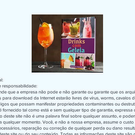
l:
 responsabilidade:
nde que a empresa não pode e não garante ou garante que os arqu
s para download da Internet estarão livres de vírus, worms, cavalos 
digos que possam manifestar propriedades contaminantes ou destrut
 fornecido tal como está e sem qualquer tipo de garantia, expressa o
 deste site não é uma palavra final sobre qualquer assunto, e pode
 a qualquer momento. Você, e não a nossa empresa, assume o custo
ecessários, reparação ou correção de qualquer perda ou dano result
 deste site ou do seu conteúdo. Todas as informações deste site são 