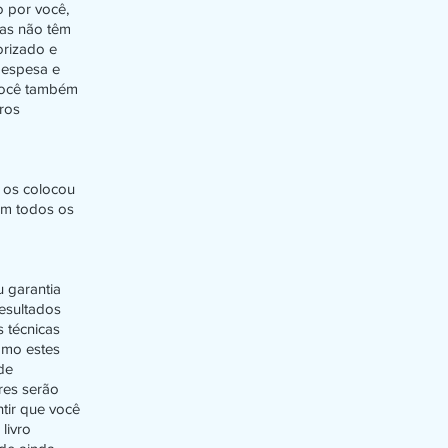
 por você,
das não têm
orizado e
despesa e
 Você também
ros
 os colocou
êm todos os
 garantia
esultados
 técnicas
omo estes
de
res serão
tir que você
livro