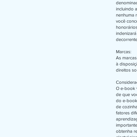
denominad
incluindo
nenhuma r
você conco
honorário
indenizará
decorrente
Marcas:
As marcas 
à disposiç
direitos so
Considera
O e-book 
de que voc
do e-book
de cozinh
fatores di
aprendiza
importante
obtenha r