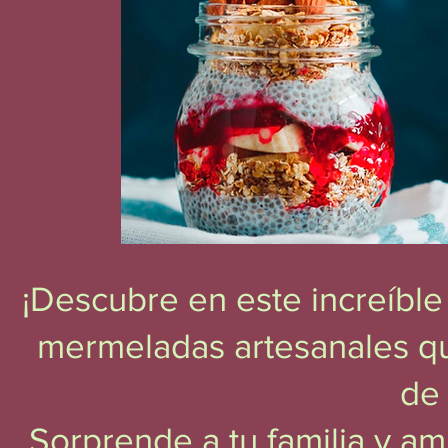
¡Descubre en este increíble 
mermeladas artesanales qu
de
Sorprende a tu familia y 