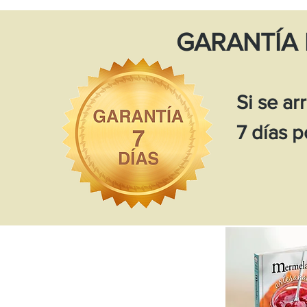
GARANTÍA 
Si se ar
7 días p