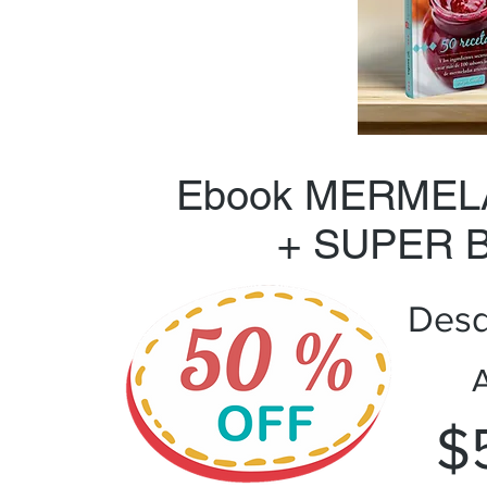
Ebook MERMEL
+ SUPER 
Desd
A
$