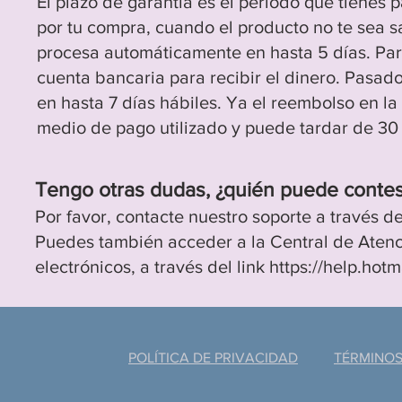
El plazo de g
arantía es el período que tienes 
por tu compra
, cuando el product
o no te sea s
procesa automáticamente en hasta 5 días. Par
cuenta bancaria para recibir el dinero. Pasados
en hasta 7 días hábiles. Ya el reembolso en la 
medio de pago utilizado y puede tardar de 30 
Tengo otras dudas, ¿quién puede contes
Por favor, contacte nuestro soporte a través de
Puedes también acceder a la Central de Atenció
electrónicos, a través del link
https://help.hot
POLÍTICA DE PRIVACIDAD
TÉRMINOS