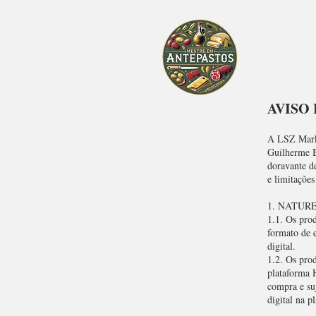
AVISO
A LSZ Marke
Guilherme B
doravante d
e limitações
1. NATUR
1.1. Os prod
formato de 
digital.
1.2. Os prod
plataforma 
compra e suj
digital na p