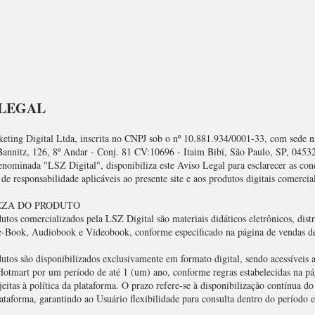
 LEGAL
ting Digital Ltda, inscrita no CNPJ sob o nº 10.881.934/0001-33, com sede 
annitz, 126, 8º Andar - Conj. 81 CV:10696 - Itaim Bibi, São Paulo, SP, 0453
enominada "LSZ Digital", disponibiliza este Aviso Legal para esclarecer as con
 de responsabilidade aplicáveis ao presente site e aos produtos digitais comercia
EZA DO PRODUTO
utos comercializados pela LSZ Digital são materiais didáticos eletrônicos, dist
e-Book, Audiobook e Videobook, conforme especificado na página de vendas d
utos são disponibilizados exclusivamente em formato digital, sendo acessíveis a
Hotmart por um período de até 1 (um) ano, conforme regras estabelecidas na pá
eitas à política da plataforma. O prazo refere-se à disponibilização contínua d
lataforma, garantindo ao Usuário flexibilidade para consulta dentro do período e