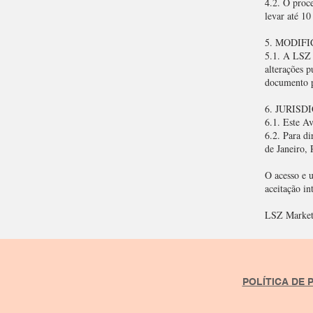
4.2. O proc
levar até 10
5. MODIF
5.1. A LSZ 
alterações p
documento pa
6. JURISD
6.1. Este Av
6.2. Para di
de Janeiro, 
O acesso e 
aceitação in
LSZ Marketi
POLÍTICA DE 