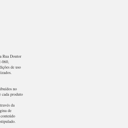
na Rua Doutor
2-060,
dições de uso
lizados.
ribuídos no
e cada produto
través da
gina de
o conteúdo
stipulado.