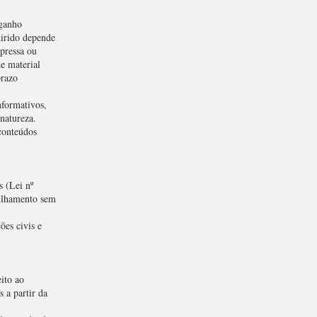
 ganho
uirido depende
pressa ou
de material
prazo
nformativos,
natureza.
conteúdos
s (Lei nº
tilhamento sem
ões civis e
ito ao
 a partir da