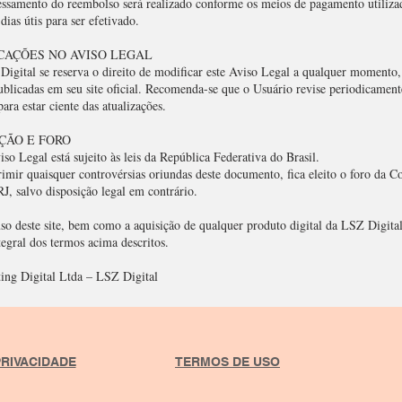
essamento do reembolso será realizado conforme os meios de pagamento utiliz
 dias útis para ser efetivado.
ICAÇÕES NO AVISO LEGAL
Digital se reserva o direito de modificar este Aviso Legal a qualquer momento,
ublicadas em seu site oficial. Recomenda-se que o Usuário revise periodicament
ra estar ciente das atualizações.
IÇÃO E FORO
iso Legal está sujeito às leis da República Federativa do Brasil.
rimir quaisquer controvérsias oriundas deste documento, fica eleito o foro da 
RJ, salvo disposição legal em contrário.
uso deste site, bem como a aquisição de qualquer produto digital da LSZ Digita
tegral dos termos acima descritos.
ng Digital Ltda – LSZ Digital
PRIVACIDADE
TERMOS DE USO