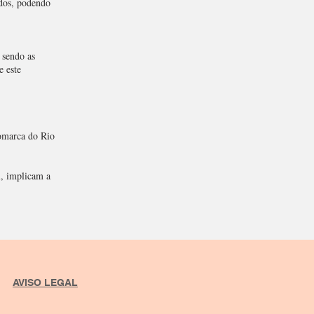
ados, podendo
 sendo as
e este
Comarca do Rio
l, implicam a
AVISO LEGAL