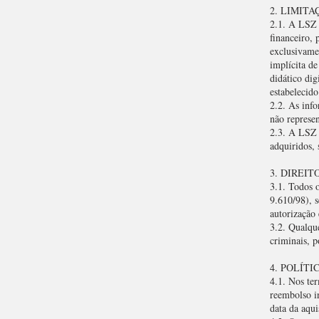
2. LIMIT
2.1. A LSZ 
financeiro, 
exclusivame
implícita de
didático dig
estabelecido
2.2. As info
não represen
2.3. A LSZ 
adquiridos, 
3. DIREI
3.1. Todos o
9.610/98), 
autorização
3.2. Qualque
criminais, 
4. POLÍT
4.1. Nos te
reembolso in
data da aqui