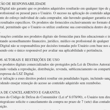
AÇÃO DE RESPONSABILIDADE
Digital não garante que os produtos adquiridos resultarão em qualquer tipo de
profissional ou pessoal para o Usuário. O sucesso na aplicação do conteúdo adq
nte do esforço individual de cada comprador, não havendo qualquer garantia ex
 resultados específicos. Os produtos são fornecidos exclusivamente no formato 
ital, permitindo que o Usuário os utilize conforme sua conveniência dentro do 
.
rmações contidas nos produtos digitais são fornecidas para fins educacionais e i
tando aconselhamento financeiro, jurídico, médico ou profissional de qualquer 
Digital não se responsabiliza por decisões tomadas pelo Usuário com base nos 
sendo este o único responsável por avaliar sua aplicabilidade e pertinência.
TOS AUTORAIS E RESTRIÇÕES DE USO
s produtos digitais comercializados são protegidos pela Lei de Direitos Autorai
sendo vedada a reprodução, distribuição, revenda, sublicenciamento ou compar
 expressa da LSZ Digital.
r infração a esses direitos poderá resultar em penalidades legais, incluindo sanç
podendo ensejar remoção do acesso ao conteúdo adquirido sem reembolso.
ICA DE CANCELAMENTO E GARANTIA
rmos do Código de Defesa do Consumidor (Lei nº 8.078/90), o Usuário tem dire
tegralcaso solicite o cancelamento da compra no prazo de 7 (sete) dias contados
sição.