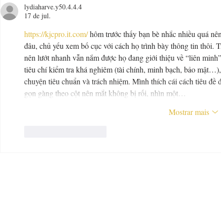
de geleias
vidro de gele
lydiaharve.y50.4.4.4
17 de jul.
https://kjcpro.it.com/
 hôm trước thấy bạn bè nhắc nhiều quá nê
đâu, chủ yếu xem bố cục với cách họ trình bày thông tin thôi. T
nên lướt nhanh vẫn nắm được họ đang giới thiệu về “liên minh”
tiêu chí kiểm tra khá nghiêm (tài chính, minh bạch, bảo mật…
chuyện tiêu chuẩn và trách nhiệm. Mình thích cái cách tiêu đề đ
gọn gàng theo cột nên mắt không bị rối, nhìn một…
Mostrar mais
Curtir
Responder