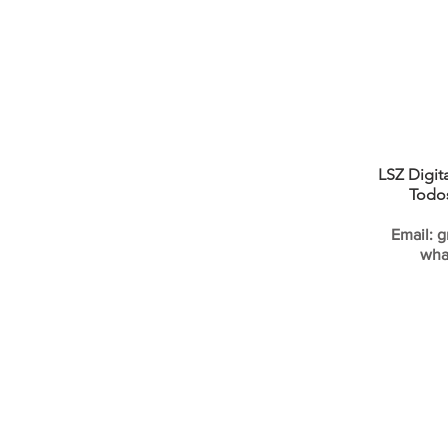
LSZ Digit
Todos
Email:
g
wha