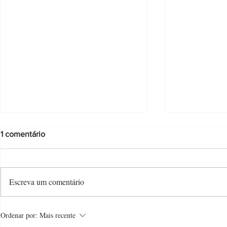
1 comentário
Escreva um comentário
Congele frutas para ter
Com essa di
Ordenar por:
Mais recente
qualidade e lucro nas vendas
mais dificul