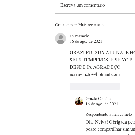
Escreva um comentário
Cuide bem das suas facas
Ordenar por:
Mais recente
com estas 6 dicas
neivavmelo
16 de ago. de 2021
GRAZI FUI SUA ALUNA, E H
SEUS TEMPEROS, E SE VC 
DESDE JA AGRADEÇO
neivavmelo@hotmail.com
Curtir
Responder
Grazie Canella
16 de ago. de 2021
Respondendo a
neivavmelo
Olá, Neiva! Obrigada pel
posso compartilhar sim um