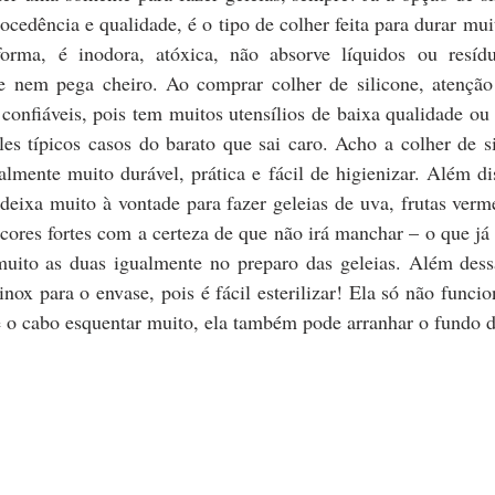
ocedência e qualidade, é o tipo de colher feita para durar muito
orma, é inodora, atóxica, não absorve líquidos ou resídu
 nem pega cheiro. Ao comprar colher de silicone, atenção
confiáveis, pois tem muitos utensílios de baixa qualidade ou 
les típicos casos do barato que sai caro. Acho a colher de s
lmente muito durável, prática e fácil de higienizar. Além dis
eixa muito à vontade para fazer geleias de uva, frutas verme
 cores fortes com a certeza de que não irá manchar – o que já 
ito as duas igualmente no preparo das geleias. Além dessa
nox para o envase, pois é fácil esterilizar! Ela só não funcio
e o cabo esquentar muito, ela também pode arranhar o fundo d