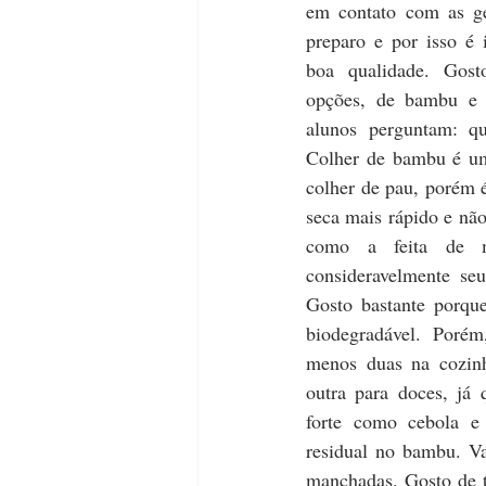
em contato com as gel
preparo e por isso é 
boa qualidade. Gost
opções, de bambu e d
alunos perguntam: q
Colher de bambu é uma
colher de pau, porém é 
seca mais rápido e não
como a feita de m
consideravelmente seu
Gosto bastante porque
biodegradável. Porém
menos duas na cozinh
outra para doces, já 
forte como cebola e
residual no bambu. Va
manchadas. Gosto de t