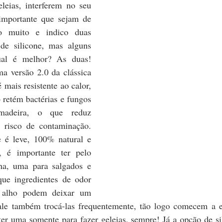
eias, interferem no seu 
importante que sejam de 
o muito e indico duas 
e silicone, mas alguns 
ual é melhor? As duas! 
 versão 2.0 da clássica 
mais resistente ao calor, 
 retém bactérias e fungos 
adeira, o que reduz 
 risco de contaminação. 
 é leve, 100% natural e 
, é importante ter pelo 
a, uma para salgados e 
que ingredientes de odor 
 alho podem deixar um 
le também trocá-las frequentemente, tão logo comecem a es
er uma somente para fazer geleias, sempre! Já a opção de si