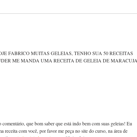
Congele frutas para ter
Com 
qualidade e lucro nas vendas
mais 
de geleias
vidro
OJE FABRICO MUITAS GELEIAS, TENHO SUA 50 RECEITAS 
PUDER ME MANDA UMA RECEITA DE GELEIA DE MARACUJA
o comentário, que bom saber que está indo bem com suas geleias! Eu 
a receita com você, por favor me peça no site do curso, na área de 