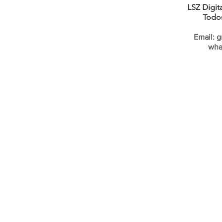
LSZ Digit
Todos
Email:
g
wha