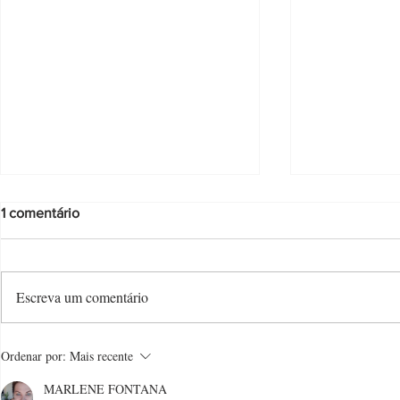
1 comentário
Escreva um comentário
Aprenda a fazer este delicioso
Receita fáci
Ordenar por:
Mais recente
bolo de iogurte
recheada c
MARLENE FONTANA